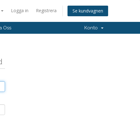
a
Logga in
Registrera
Se kundvagnen
a Oss
Konto
d