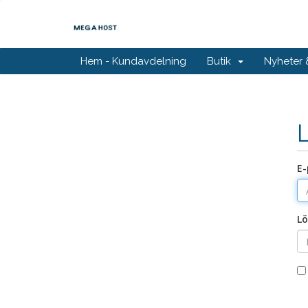
Hem - Kundavdelning
Butik
Nyheter
E-
Lö