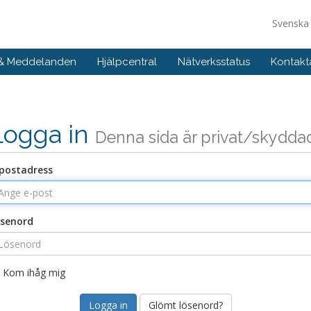
Svensk
 & Meddelanden
Hjälpcentral
Nätverksstatus
Kontakt
Logga in
Denna sida är privat/skydda
postadress
senord
Kom ihåg mig
Glömt lösenord?